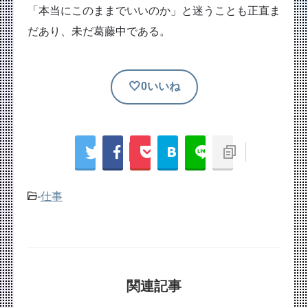
「本当にこのままでいいのか」と迷うことも正直ま
だあり、未だ葛藤中である。
🤍
0
いいね
T
P
H
U
S
w
o
a
L
R
h
it
c
t
I
L
a
t
k
e
N
コ
r
e
e
n
E
ピ
e
r
t
a
ー
-
仕事
関連記事