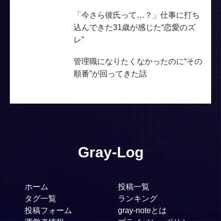
「今さら彼氏って…？」仕事に打ち
込んできた31歳が感じた“恋愛のズ
レ”
管理職になりたくなかったのに“その
順番”が回ってきた話
Gray-Log
ホーム
投稿一覧
タグ一覧
ランキング
投稿フォーム
gray-noteとは